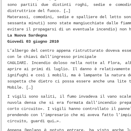
sono partiti due distinti roghi, sedie e comodi
distruttrice del fuoco. […]
Materassi, comodini, sedie e spalliere del letto so
sessanta minuti) sono state mangiucchiate dalle fiam
evitare il propagarsi di un eventuale incendio) non 
La Nuova Sardegna
Giovedì 03 giugno 2010
L’albergo del centro appena ristrutturato doveva ess
con le chiavi dall’ingresso principale
CAGLIARI. Incendio doloso nella notte al Flora, al
aprire ai primi di luglio. Il danno è relativamente
ignifughi e così i mobili, ma è lampante la natura d
sospetta che dietro ci possa essere anche una lite 
Mobile. […]
I vigili sono saliti, il fumo invadeva il vano scal
nuvola densa che si era formata dall’incendio prep
corto circuito». I vigili hanno controllato il panne
prendendo con l’impresario che mi aveva fatto l’impi
circuito, guardi qui…».
Appena Deplano è potuto entrare, ha visto anche l