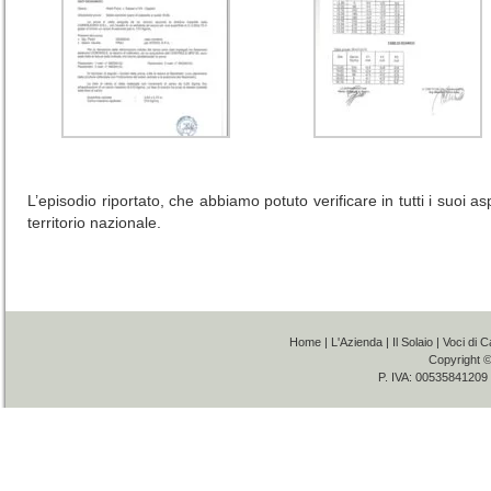
L’episodio riportato, che abbiamo potuto verificare in tutti i suoi 
territorio nazionale.
Home
|
L'Azienda
|
Il Solaio
|
Voci di C
Copyright 
P. IVA: 00535841209 