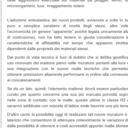
delle aggressioni esercitate sui materiali da pioggia, vento, 
microorganismi, luce, irraggiamento solare.
L’adozione entusiastica dei nuovi prodotti, avvenuta a volte in b
puro e semplice carattere di novità degli stessi, altre vol
l’economicità (in genere “apparente” poiché legata unicamente all
di costruzione), non ha fatto tenere in giusta considerazione l
caratteristiche di affidabilità nel tempo che appaiono strett
dipendenti dalle proprietà dei materiali stessi.
Dal punto di vista tecnico è fuor di dubbio che si debba giustific
uso rinnovato del mattone pieno nelle murature portanti alla luce 
sua integrazione con le nuove malte tecniche che permetto
ottenere prestazioni altamente performanti in ordine alla connessi
ai concatenamenti.
Se da un lato, quindi, l’elemento mattone dovrà essere particola
curato per quanto concerne una sua più marcata porosità sopra
nelle zone di contatto con le malte; queste ultime in classe R3
saranno additivate con miscele di lattice onde favorire una più ten
D’altro canto la possibilità oggi di realizzare tali nuove murature è
laterizio che consentono di attenuare notevolmente le variazioni d
dalla possibilità di ottenere a costi accessibili appunto malte idonee p