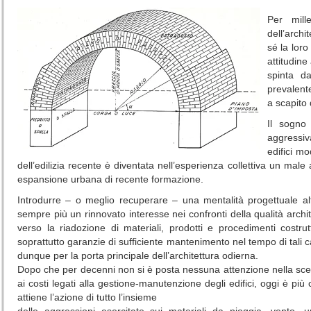
Per mille
dell’archi
sé la loro
attitudin
spinta da
prevalent
a scapito 
Il sogno 
aggressiv
edifici mo
dell’edilizia recente è diventata nell’esperienza collettiva un ma
espansione urbana di recente formazione.
Introdurre – o meglio recuperare – una mentalità progettuale alte
sempre più un rinnovato interesse nei confronti della qualità archit
verso la riadozione di materiali, prodotti e procedimenti costrutt
soprattutto garanzie di sufficiente mantenimento nel tempo di tali ca
dunque per la porta principale dell’architettura odierna.
Dopo che per decenni non si è posta nessuna attenzione nella scelta
ai costi legati alla gestione-manutenzione degli edifici, oggi è p
attiene l’azione di tutto l’insieme