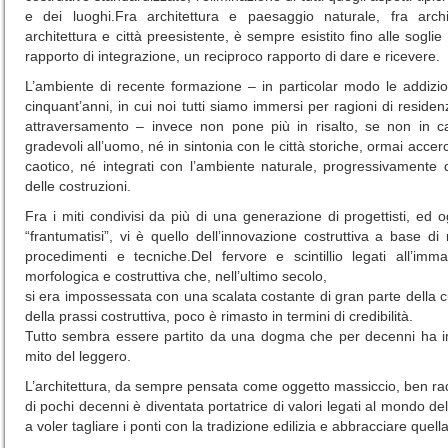
e dei luoghi.Fra architettura e paesaggio naturale, fra archi
architettura e città preesistente, è sempre esistito fino alle soglie 
rapporto di integrazione, un reciproco rapporto di dare e ricevere.
L’ambiente di recente formazione – in particolar modo le addizio
cinquant’anni, in cui noi tutti siamo immersi per ragioni di residen
attraversamento – invece non pone più in risalto, se non in cas
gradevoli all’uomo, né in sintonia con le città storiche, ormai acce
caotico, né integrati con l’ambiente naturale, progressivamente d
delle costruzioni.
Fra i miti condivisi da più di una generazione di progettisti, ed
“frantumatisi”, vi è quello dell’innovazione costruttiva a base di 
procedimenti e tecniche.Del fervore e scintillio legati all’imma
morfologica e costruttiva che, nell’ultimo secolo,
si era impossessata con una scalata costante di gran parte della cu
della prassi costruttiva, poco è rimasto in termini di credibilità.
Tutto sembra essere partito da una dogma che per decenni ha im
mito del leggero.
L’architettura, da sempre pensata come oggetto massiccio, ben radica
di pochi decenni è diventata portatrice di valori legati al mondo dell’
a voler tagliare i ponti con la tradizione edilizia e abbracciare quel